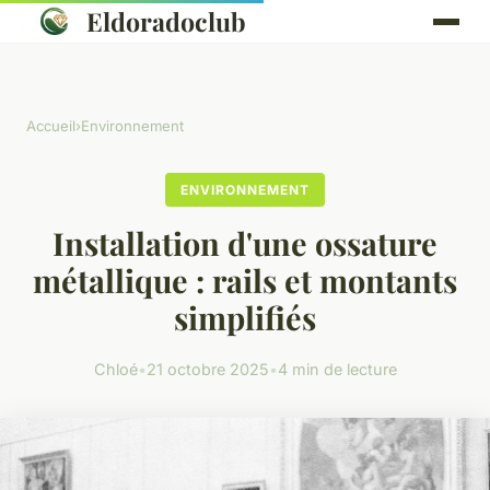
Eldoradoclub
Accueil
›
Environnement
ENVIRONNEMENT
Installation d'une ossature
métallique : rails et montants
simplifiés
Chloé
•
21 octobre 2025
•
4 min de lecture